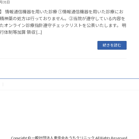
5月31日
】 情報通信機器を用いた診療 ①情報通信機器を用いた診療にお
精神薬の処方は行っておりません。②当院が遵守している内容を
たオンライン診療指針遵守チェックリストを公表いたします。 明
行体制等加算 領収 […]
続きを読む
Copyright © 一般社団法人恵佳会おうちクリニック All Rights Reserved.