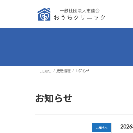
コ
ナ
ン
ビ
テ
ゲ
ン
ー
ツ
シ
へ
ョ
ス
ン
キ
に
ッ
移
プ
動
HOME
更新情報
お知らせ
お知らせ
20
お知らせ